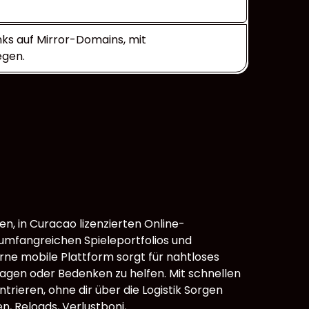
ks auf Mirror-Domains, mit
egen.
n, in Curacao lizenzierten Online-
umfangreichen Spieleportfolios und
e mobile Plattform sorgt für nahtloses
agen oder Bedenken zu helfen. Mit schnellen
ieren, ohne dir über die Logistik Sorgen
, Reloads, Verlustboni,