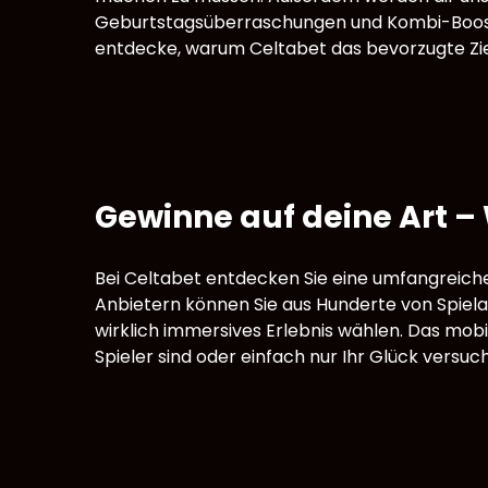
Geburtstagsüberraschungen und Kombi-Boosts 
entdecke, warum Celtabet das bevorzugte Ziel
Gewinne auf deine Art –
Bei Celtabet entdecken Sie eine umfangreiche 
Anbietern können Sie aus Hunderte von Spiela
wirklich immersives Erlebnis wählen. Das mobi
Spieler sind oder einfach nur Ihr Glück versu