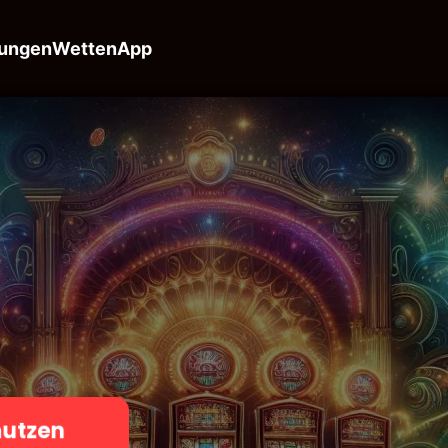
lungen
Wetten
App
nutzen