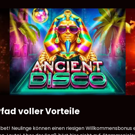
fad voller Vorteile
ltabet! Neulinge können einen riesigen Willkommensbonus 