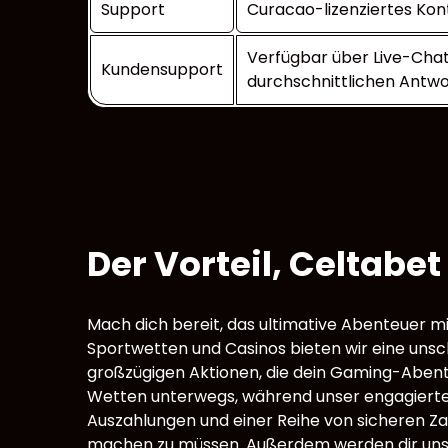
Support
Curacao-lizenziertes Kon
Verfügbar über Live-Chat
Kundensupport
durchschnittlichen Antwor
Der Vorteil, Celtabe
Mach dich bereit, das ultimative Abenteuer mi
Sportwetten und Casinos bieten wir eine uns
großzügigen Aktionen, die dein Gaming-Aben
Wetten unterwegs, während unser engagiertes
Auszahlungen und einer Reihe von sicheren Za
machen zu müssen. Außerdem werden dir unser